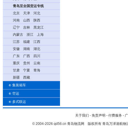
青岛至全国货运专线
北京
天津
河北
河南
山西
陕西
辽宁
吉林
黑龙江
内蒙古
浙江
上海
江苏
福建
江西
安徽
湖南
湖北
广东
广西
四川
重庆
贵州
云南
甘肃
宁夏
青海
新疆
西藏
⊕
集装箱车
⊕
空运
⊕
多式联运
关于我们
-
免责声明
-
付费服务
-
© 2004-2026 qd56.cn 青岛物流网 版权所有 青岛万泽港