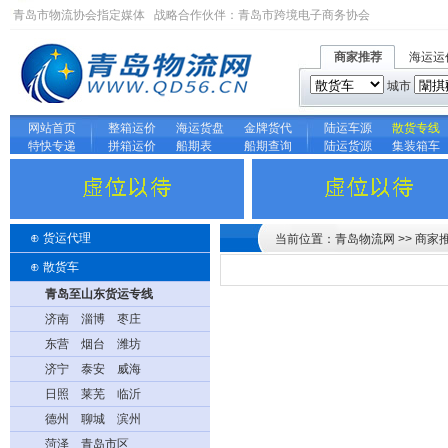
青岛市物流协会指定媒体 战略合作伙伴：
青岛市跨境电子商务协会
商家推荐
海运运
城市
网站首页
整箱运价
海运货盘
金牌货代
陆运车源
散货专线
特快专递
拼箱运价
船期表
船期查询
陆运货源
集装箱车
⊕
货运代理
当前位置：青岛物流网 >> 商家
⊕
散货车
青岛至山东货运专线
济南
淄博
枣庄
东营
烟台
潍坊
济宁
泰安
威海
日照
莱芜
临沂
德州
聊城
滨州
菏泽
青岛市区