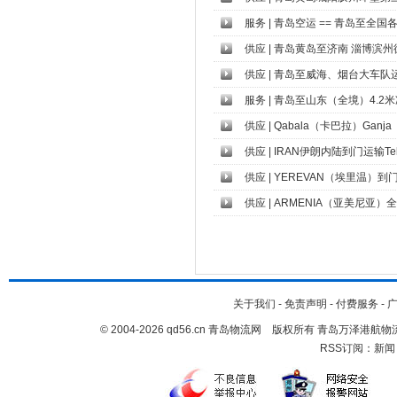
服务
|
青岛空运 == 青岛至全国各
供应
|
青岛黄岛至济南 淄博滨州德州
供应
|
青岛至威海、烟台大车队运输公
服务
|
青岛至山东（全境）4.2
供应
|
Qabala（卡巴拉）Gan
供应
|
IRAN伊朗内陆到门运输Te
供应
|
YEREVAN（埃里温）到
供应
|
ARMENIA（亚美尼亚
关于我们
-
免责声明
-
付费服务
-
© 2004-2026 qd56.cn 青岛物流网 版权所有 青岛万泽港
RSS订阅：
新闻