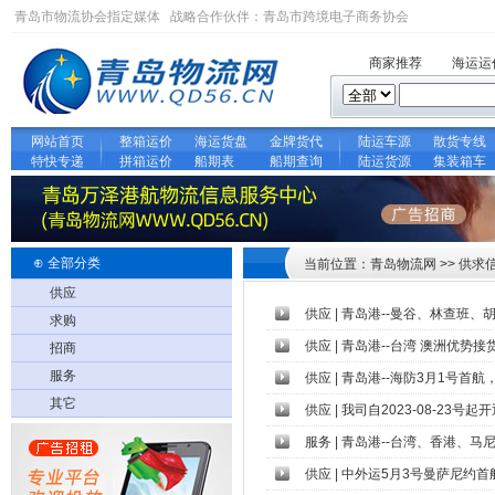
青岛市物流协会指定媒体 战略合作伙伴：
青岛市跨境电子商务协会
商家推荐
海运运
网站首页
整箱运价
海运货盘
金牌货代
陆运车源
散货专线
特快专递
拼箱运价
船期表
船期查询
陆运货源
集装箱车
⊕ 全部分类
当前位置：青岛物流网 >> 供求
供应
供应
|
青岛港--曼谷、林查班、
求购
供应
|
青岛港--台湾 澳洲优势接
招商
服务
供应
|
青岛港--海防3月1号首航，欢
其它
供应
|
我司自2023-08-23号
服务
|
青岛港--台湾、香港、马
供应
|
中外运5月3号曼萨尼约首航