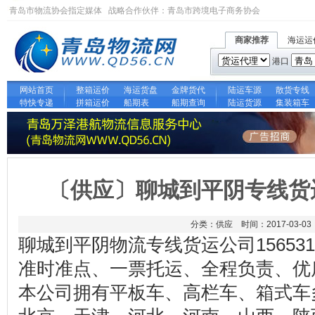
青岛市物流协会指定媒体 战略合作伙伴：
青岛市跨境电子商务协会
商家推荐
海运运
港口
网站首页
整箱运价
海运货盘
金牌货代
陆运车源
散货专线
特快专递
拼箱运价
船期表
船期查询
陆运货源
集装箱车
〔供应〕聊城到平阴专线货运公司
分类：供应 时间：2017-03-03
聊城到平阴物流专线货运公司156531
准时准点、一票托运、全程负责、优
本公司拥有平板车、高栏车、箱式车