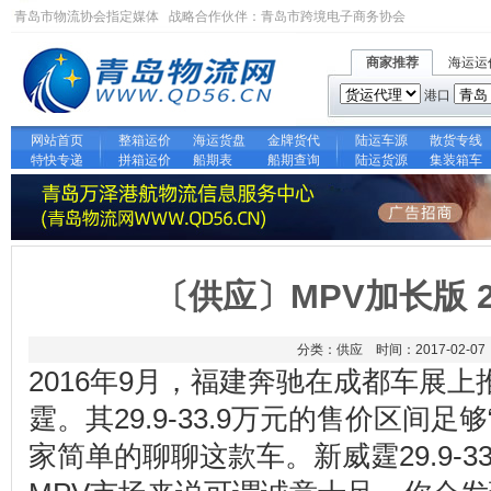
青岛市物流协会指定媒体 战略合作伙伴：
青岛市跨境电子商务协会
商家推荐
海运运
港口
网站首页
整箱运价
海运货盘
金牌货代
陆运车源
散货专线
特快专递
拼箱运价
船期表
船期查询
陆运货源
集装箱车
〔供应〕MPV加长版 2
分类：供应 时间：2017-02-07
2016年9月，福建奔驰在成都车展
霆。其29.9-33.9万元的售价区间足
家简单的聊聊这款车。新威霆29.9-3