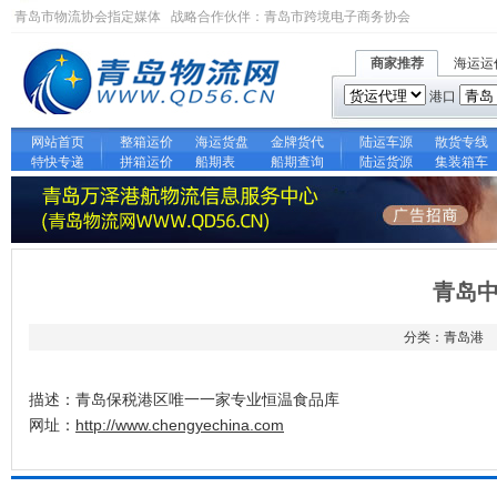
青岛市物流协会指定媒体 战略合作伙伴：
青岛市跨境电子商务协会
商家推荐
海运运
港口
网站首页
整箱运价
海运货盘
金牌货代
陆运车源
散货专线
特快专递
拼箱运价
船期表
船期查询
陆运货源
集装箱车
青岛
分类：青岛港 时间
描述：青岛保税港区唯一一家专业恒温食品库
网址：
http://www.chengyechina.com