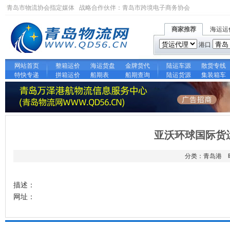
青岛市物流协会指定媒体 战略合作伙伴：
青岛市跨境电子商务协会
商家推荐
海运运
港口
网站首页
整箱运价
海运货盘
金牌货代
陆运车源
散货专线
特快专递
拼箱运价
船期表
船期查询
陆运货源
集装箱车
亚沃环球国际货
分类：青岛港 时间
描述：
网址：