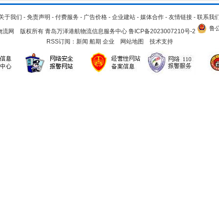
关于我们
-
免责声明
-
付费服务
-
广告价格
-
企业建站
-
媒体合作
-
友情链接
-
联系我
鲁公
.cn 青岛物流网 版权所有 青岛万泽港航物流信息服务中心
鲁ICP备2023007210号-2
RSS订阅：
新闻
船期
企业
网站地图
技术支持