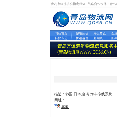
青岛市物流协会指定媒体 战略合作伙伴：
青岛
网站首页
整箱运价
海运货盘
金
特快专递
拼箱运价
船期表
船
描述：韩国,日本,台湾 海丰专线系统
网址：
客服