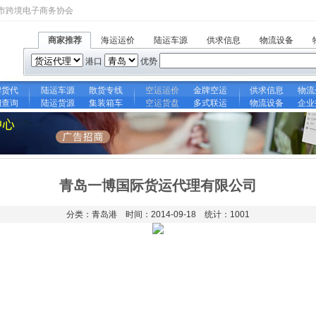
市跨境电子商务协会
商家推荐
海运运价
陆运车源
供求信息
物流设备
港口
优势
牌货代
陆运车源
散货专线
空运运价
金牌空运
供求信息
物流
期查询
陆运货源
集装箱车
空运货盘
多式联运
物流设备
企业
青岛一博国际货运代理有限公司
分类：青岛港 时间：2014-09-18 统计：1001