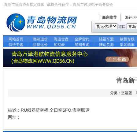
青岛市物流协会指定媒体 战略合作伙伴：
青岛市跨境电子商务协会
商家推荐
海运运
港口
网站首页
整箱运价
海运货盘
金牌货代
陆运车源
散货专线
特快专递
拼箱运价
船期表
船期查询
陆运货源
集装箱车
青岛新
分类：空运版 时间
描述：RU俄罗斯空桥,全日空SFO,海空联运
网址：