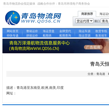
青岛市物流协会指定媒体 战略合作伙伴：
青岛市跨境电子商务协会
商家推荐
海运运
港口
网站首页
整箱运价
海运货盘
金牌货代
陆运车源
散货专线
特快专递
拼箱运价
船期表
船期查询
陆运货源
集装箱车
青岛天
分类：青岛港 时间
描述：青岛港至东南亚,欧洲,南美,印度
网址：