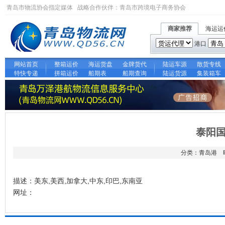
青岛市物流协会指定媒体 战略合作伙伴：
青岛市跨境电子商务协会
商家推荐
海运运
港口
网站首页
整箱运价
海运货盘
金牌货代
陆运车源
散货专线
特快专递
拼箱运价
船期表
船期查询
陆运货源
集装箱车
泰阳
分类：青岛港 时间
描述：美东,美西,加拿大,中东,印巴,东南亚
网址：