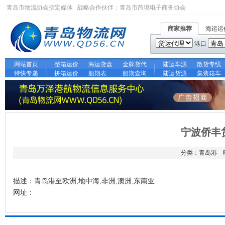
青岛市物流协会指定媒体 战略合作伙伴：
青岛市跨境电子商务协会
商家推荐
海运运
港口
网站首页
整箱运价
海运货盘
金牌货代
陆运车源
散货专线
特快专递
拼箱运价
船期表
船期查询
陆运货源
集装箱车
宁波侨丰
分类：青岛港 时间
描述：青岛港至欧洲,地中海,非洲,澳洲,东南亚
网址：