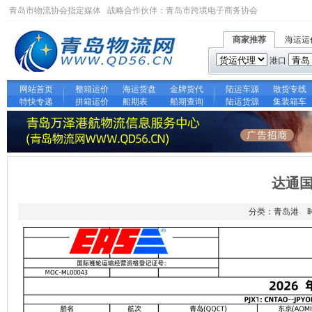
青岛市物流协会指定媒体 战略合作伙伴：
青岛市跨境电子商务协会
商家推荐
海运运
港口
网站首页
整箱运价
海运货盘
金牌货代
陆运车源
散货专线
特快专递
拼箱运价
船期表
船期查询
陆运货源
集装箱车
达通
分类：青岛港 时间