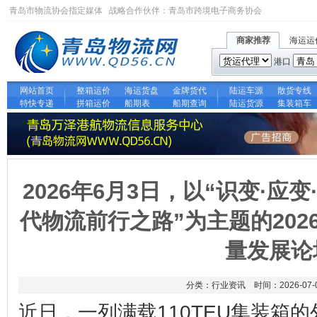
青岛市物流协会指定媒体 战略合作伙伴：
青岛市跨境电子商务协会
商家推荐
海运运
港口
网站首页
整箱运价
海运货盘
金牌货代
陆运车源
散货专线
特快专递
拼箱运价
船期表
船期查询
陆运货源
集装箱车
2026年6月3日，以“识变·应
代物流前行之路”为主题的20
量发展论
分类：行业资讯 时间：2026-07-
近日，一列满载110TEU集装箱