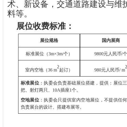
术、新设备，交通道路建设与维
料等。
展位收费标准
：
展位规格
国内展商
标准展位
（
3m×3m/
个）
9
8
00元人民币/
2
室内空地（
36 m
起订）
980元人民币/ m
标准展位
：
执委会
负责基础展位搭建
，
提供：展位
把、射灯两只、
10A
插座
1个。
空地展位
：
执委会
只提供室内空地
展位
，不提供任
负责
展台的设计、搭建布展等。