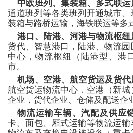
中欧
班列、集装箱、
多式联运
通道班列
等各类班列
开通城市、
装箱
与路桥运输，
海铁联运
等
多
港口
、陆
港、
河港与物流枢纽
货代、智慧港口，
陆港、物流园
中心，
物流枢纽（陆港型、港
市。
机场、
空港
、
航空
货运及货代
航空货运物流中心，空港（新城
企业，货代企业、仓储及配送企
物流运输车辆、汽配及供应
卡、面包、厢式运输等物流运输