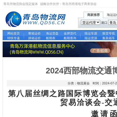
青岛市物流协会指定媒体 战略合作伙伴：
青岛市跨境电子商务协会
商家推荐
海运运
港口
网站首页
整箱运价
海运货盘
金牌货代
陆运车源
散货专线
特快专递
拼箱运价
船期表
船期查询
陆运货源
集装箱车
2024西部物流交
分类：物流展会 时间：2024-07-2
第八届丝绸之路国际博览会暨
贸易洽谈会
-交
邀
请