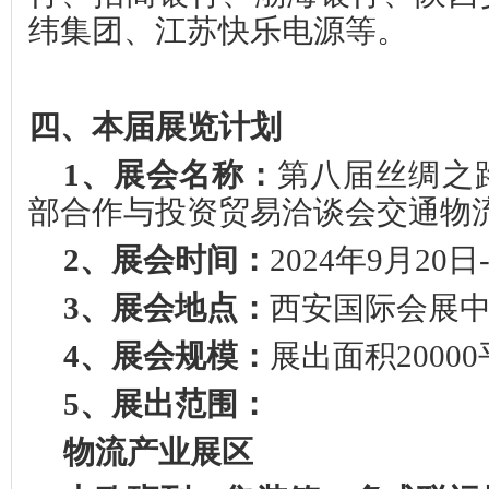
纬集团、江苏快乐电源等。
四、本届展览计划
1、
展会名称：
第八届丝绸之
部合作与投资贸易洽谈会交通物
2、
展会时间：
202
4
年
9
月
20
日
3、
展会地点：
西安国际会展
4、
展会规模：
展出面积
20
00
5、
展出范围
：
物流产业展区