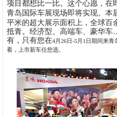
项目都想比一比。这个心愿，在
青岛国际车展现场即将实现。本
平米的超大展示面积上，全球百
抵青。经济型、高端车、豪华车
有，只有您在
4
月
26
日
-
5
月1
日
期间来青
看，上市新车任您选。