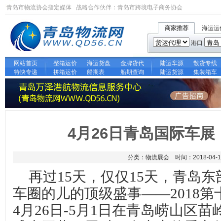
青岛市物流协会指定媒体 战略合作伙伴：
青岛市跨境电子商务协会
商家推荐
海运运
港口
网站首页
整箱运价
海运货盘
金牌货代
陆运车源
散货专线
特快专递
拼箱运价
船期表
船期查询
陆运货源
集装箱车
4月26日青岛国际车
分类：物流展会 时间：2018-04-1
再过
15
天，仅仅
15
天，青岛东
车圈的儿的顶级盛事——
2018
第
4
月
26
日
-
5
月1
日
在青岛崂山区苗