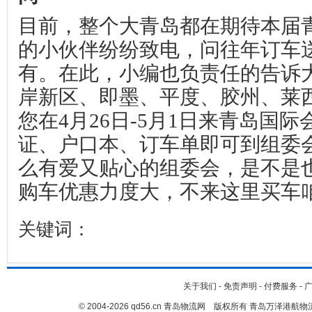
目前，整个大青岛都在期待本届
的小伙伴纷纷致电，问往年订车
有。在此，小编也负责任的告诉
岸新区、即墨、平度、胶州、莱
您在
4
月
26
日
-5
月
1
日来青岛国际
证、户口本、订车单即可到组委
么有爱又贴心的组委会，是不是
购车优惠力度大，不来这里买车
关键词：
关于我们
-
免责声明
-
付费服务
-
© 2004-2026 qd56.cn 青岛物流网 版权所有 青岛万泽港