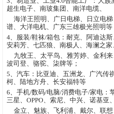
3
、制造业、工业
4.0
智能工厂：大族
超生电子、南玻集团、南洋电缆、
海洋王照明、广日电梯、日立电梯
谱、大洋电机、广东三雄极光照明等
4
、服装
/
鞋袜
/
箱包：耐克、阿迪达斯
安莉芳、七匹狼、南极人、海澜之家
九牧王、太平鸟、雅芳婷、金利来
波司登、骆驼、柒牌等；
5
、汽车：比亚迪、五洲龙、广汽传
柯、陆地方舟、长安福特等
6
、手机
/
数码
/
电脑
/
消费电子
/
家电：
三星、
OPPO
、索尼、中兴、诺基亚
金立、魅族、飞利浦、戴尔、联想