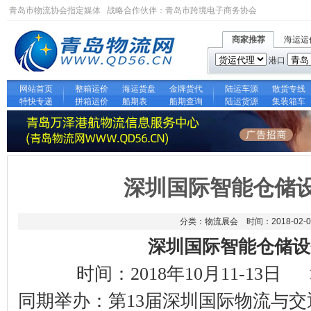
青岛市物流协会指定媒体 战略合作伙伴：
青岛市跨境电子商务协会
商家推荐
海运运
港口
网站首页
整箱运价
海运货盘
金牌货代
陆运车源
散货专线
特快专递
拼箱运价
船期表
船期查询
陆运货源
集装箱车
深圳国际智能仓储
分类：物流展会 时间：2018-02-0
深圳国际智能仓储设
时间：
2018
年
10
月
11-13
日
同期举办：
第
13
届深圳国际物流与交