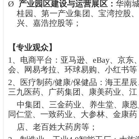
Ø
产业园区建设与运营展区：
华南
桂园、第一产业集团、宝湾控股
兴、嘉浩控股等；
【专业观众】
1
、电商平台：亚马逊、
eBay
、京东
会、网易考拉、环球易购、小红书等
2
、医疗制药
/
健康
/
保健品：海王星辰
三九医药、广药集团、康美药业、江
中集团、三金药业、养生堂、康恩
同仁堂、一致药业、大参林、金康药
店、老百姓大药房等；