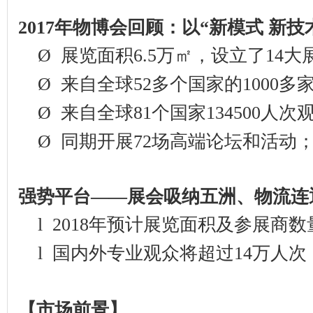
2017
年物博会回顾：以
“新模式 新技
Ø
展览面积
6.5
万㎡，设立了
14
大
Ø
来自全球
52
多个国家的
1000
多
Ø
来自全球
81
个国家
134500
人次
Ø
同期开展
72
场高端论坛和活动
强势平台——展会吸纳五洲、物流连
l
2018
年预计展览面积及参展商数
l
国内外专业观众将超过
14
万人次
【
市场前景
】