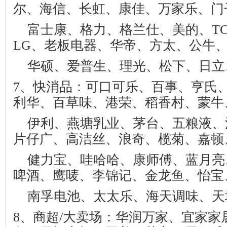
尔、海信、长虹、康佳、万家乐、门
富士康、格力、格兰仕、美的、
T
LG
、老板电器、华帝、方太、公牛
华硕、爱普生、理光、松下、日立
7
、快消品：可口可乐、百事、亨氏
利华、百草味、港荣、稻香村、蒙牛
伊利、燕塘乳业、茅台、五粮液、
片仔广、高洁丝、浪奇、榄菊、嘉顿
健力宝、哇哈哈、康师傅、蓝月亮
啤酒、鹰唛、李锦记、金龙鱼、怡宝
南孚电池、太太乐、海天调味、天
8
、商超
/
大卖场：华润万家、宜家家