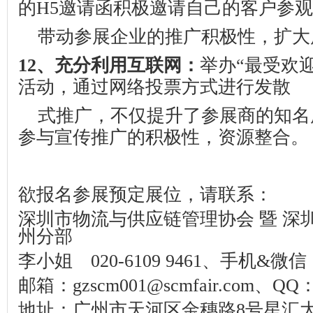
的
H5
邀请函积极邀请自己的客户参观
带动参展企业的推广积极性，扩大
12
、充分利用互联网：
举办“最受欢
活动，通过网络投票方式进行发散
式推广，不仅提升了参展商的知名
参与宣传推广的积极性，资源整合。
欲报名参展预定展位，请联系：
深圳市物流与供应链管理协会 暨 深
州分部
李小姐
020-6109 9461
、手机
&
微信
邮箱：
gzscm001@scmfair.com
、
QQ
地址：广州市天河区金穗路
8
号星汇