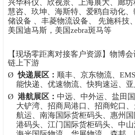
兴华科仪、欣视景、上海展大、廊坊
慧咨、玖坤、
海斯特、爱鸥自动化、
储设备 、丰菱物流设备、 先施科技
美国迪马斯，美国
zebra
斑马等
【现场零距离对接客户资源】物博会
链上下游
Ø
快递展区：
顺丰、京东物流、
EM
能快递、优速物流、快狗速运、亚
Ø
港航展区：
中远、中外运、盐田
大铲湾、招商局港口、招商蛇口、
航运、南海国际货柜码头、惠州国
港码头、江门国际货柜码头、中山
海光国际物流、华展物流、森邦、