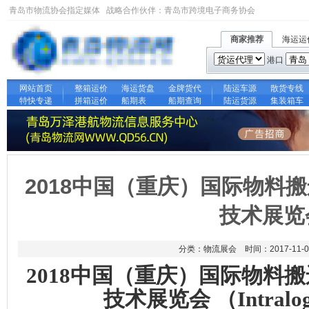
青岛市物流协会指定媒体 战略合作伙伴：
青岛市跨境电子商务协会
商家推荐
海运运
港口
网站首页
整箱运价
海运货盘
金牌货代
陆运车源
散货专线
特快专递
拼箱运价
船期表
船期查询
陆运货源
集装箱车
2018中国（重庆）国际物料
技术展览
分类：物流展会 时间：2017-11-0
2018
中国（重庆）国际物料搬
技术展览会
（
Intralo