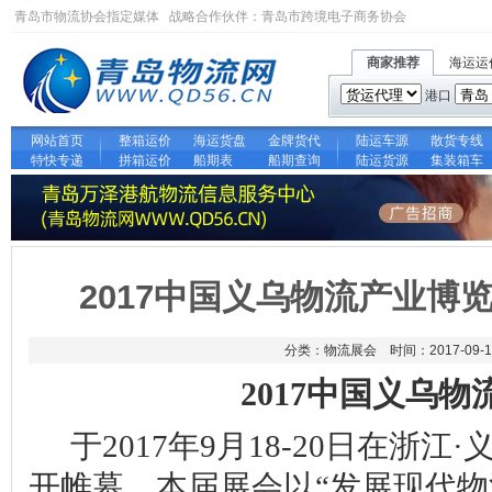
青岛市物流协会指定媒体 战略合作伙伴：
青岛市跨境电子商务协会
商家推荐
海运运
港口
网站首页
整箱运价
海运货盘
金牌货代
陆运车源
散货专线
特快专递
拼箱运价
船期表
船期查询
陆运货源
集装箱车
2017中国义乌物流产业博
分类：物流展会 时间：2017-09-1
2017
中国义乌物
于
2017
年
9
月
18-20
日在浙江
·
开帷幕。本届展会以
“
发展现代物