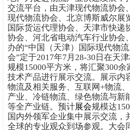
交流平台，由天津现代物流协会
现代物流协会、北京博斯威尔展
国际货运代理协会、天津市快递
协会、河北省电动汽车行业协会
办的“中国（天津）国际现代物
会
”
定于
2017
年
7
月
28-30
日在天津
规模
15000
平方米，将汇聚
300
余
技术产品进行展示交流。展示内
物流及相关服务、互联网
+
物流、
产业、冷链物流、绿色物流与新
等全产业链。预计
展会
规模达
150
国内外领军企业集中展示交流，
全球的专业观众到场参观。大会