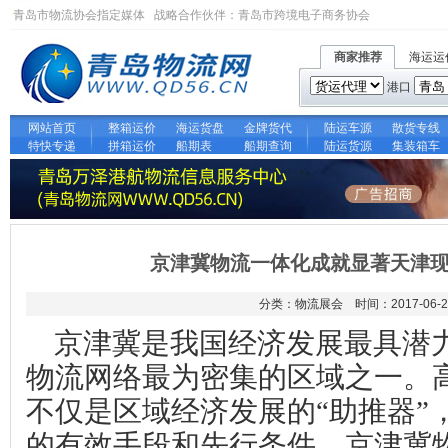
青岛市物流协会指定媒体 战略合作伙伴：
青岛市跨境电子商务协会
商家推荐
海运运
港口
网站首页
整箱运价
海运货盘
金牌货代
陆运车源
散货专线
特快专递
拼箱运价
船期表
船期查询
陆运货源
集装箱车
京津冀物流一体化成就显著天津现
分类：物流展会 时间：2017-06-2
京津冀是我国经济发展最具潜
物流网络最为密集的区域之一。
不仅是区域经济发展的“助推器”
的有效手段和先行条件。京津冀