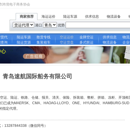
市跨境电子商务协会
商家推荐
海运运价
陆运车源
供求信息
物流设备
港口
优势
牌货代
陆运车源
散货专线
空运运价
金牌空运
供求信息
物流
期查询
陆运货源
集装箱车
空运货盘
多式联运
物流设备
企业
青岛速航国际船务有限公司
空运、陆运、铁路、仓储、报关、清关、保险、拆装箱、整柜、拼箱、冻柜、开顶框
MAERSK、CMA、HAOAG-LLOYD、ONE、HYUNDAI、HAMBURG-SU
司的指定代理。
：13287844338（微信同号）