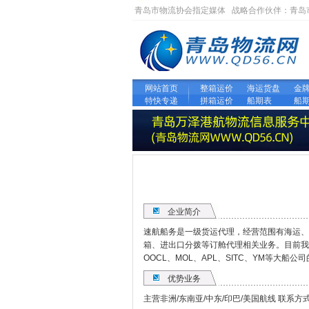
青岛市物流协会指定媒体 战略合作伙伴：
青岛
网站首页
整箱运价
海运货盘
金
特快专递
拼箱运价
船期表
船
企业简介
速航船务是一级货运代理，经营范围有海运、
箱、进出口分拨等订舱代理相关业务。目前我们已成为
OOCL、MOL、APL、SITC、YM等大船公
优势业务
主营非洲/东南亚/中东/印巴/美国航线 联系方式