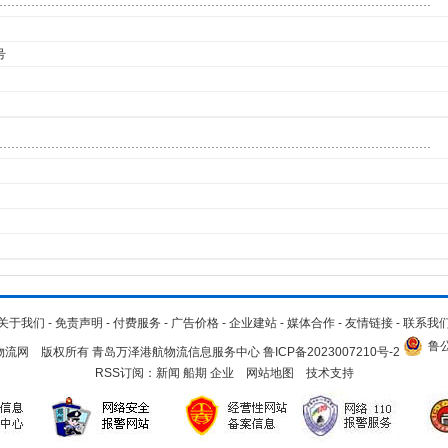
号
关于我们
-
免责声明
-
付费服务
-
广告价格
-
企业建站
-
媒体合作
-
友情链接
-
联系我
鲁公
.cn 青岛物流网 版权所有 青岛万泽港航物流信息服务中心
鲁ICP备2023007210号-2
RSS订阅：
新闻
船期
企业
网站地图
技术支持