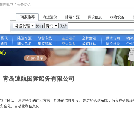
市跨境电子商务协会
商家推荐
海运运价
陆运车源
供求信息
物流设备
港口
优势
牌货代
陆运车源
散货专线
空运运价
金牌空运
供求信息
物流
期查询
陆运货源
集装箱车
空运货盘
多式联运
物流设备
企业
青岛速航国际船务有限公司
管理团队，通过科学的作业方法、严格的管理制度、先进的仓储系统，为客户提供经
安全化、自动化和信息化