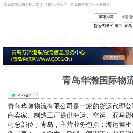
青岛市物流协会指定媒体 战略合作伙伴：
青岛市跨境电子商务协会
商家推荐
海运运
港口
网站首页
整箱运价
海运货盘
金牌货代
陆运车源
散货专线
特快专递
拼箱运价
船期表
船期查询
陆运货源
集装箱车
青岛华瀚国际物
企业简介
青岛华瀚物流有限公司是一家的货运代理公
商卖家、制造工厂提供海运、空运、亚马逊
司总部位于青岛，主营业务包括：海运整柜 /