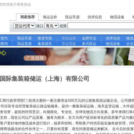
市跨境电子商务协会
商家推荐
海运运价
陆运车源
供求信息
物流设备
港口
优势
牌货代
陆运车源
散货专线
空运运价
金牌空运
供求信息
物流
期查询
陆运货源
集装箱车
空运货盘
多式联运
物流设备
企业
国际集装箱储运（上海）有限公司
工商行政管理部门 批准注册的一家注册资金500万元的公路集装箱运输企业。公司拥
公司目前专业经营集装箱公路运输服务。提供一般集装箱运输，海关监管运输，大件超
务信誉，超前的经营意识，向规模化、专业化、全球化物流方向发展。多年来我们靠
支持，现在公司以产品质量、服务为根本，全力为用户提供标准化的高质量产品与服
客户更好地对物流成本进行统计，核算和控制，帮助客户对供应链实施有效管理，同
骋商场最佳的合作伙伴之一。只要你有需要，请先到港迎储运来解决。 在今后的发展