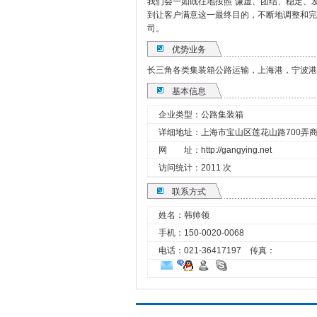
我们会一如既往地按照“谦虚、团结、稳定、
到让客户满意这一最终目的，不断地调整和完
司。
优势业务
长三角各类集装箱公路运输，上海港，宁波港
基本信息
企业类型：公路集装箱
详细地址：上海市宝山区莲花山路700弄商业
网 址：
http://gangying.net
访问统计：2011 次
联系方式
姓名：韩帅领
手机：
150-0020-0068
电话：021-36417197 传真：