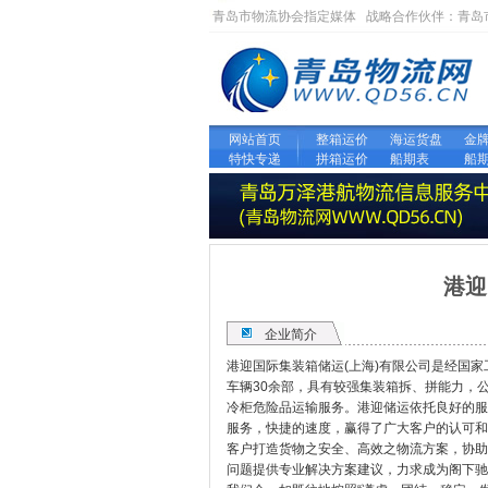
青岛市物流协会指定媒体 战略合作伙伴：
青岛
网站首页
整箱运价
海运货盘
金
特快专递
拼箱运价
船期表
船
港迎
企业简介
港迎国际集装箱储运(上海)有限公司是经国家
车辆30余部，具有较强集装箱拆、拼能力，
冷柜危险品运输服务。港迎储运依托良好的服
服务，快捷的速度，赢得了广大客户的认可和
客户打造货物之安全、高效之物流方案，协助
问题提供专业解决方案建议，力求成为阁下驰