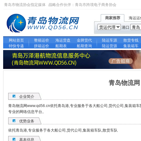
青岛市物流协会指定媒体 战略合作伙伴：
青岛市跨境电子商务协会
商家推荐
海运运
港口
网站首页
整箱运价
海运货盘
金牌货代
陆运车源
散货专线
特快专递
拼箱运价
船期表
船期查询
陆运货源
集装箱车
青岛物流网
企业简介
青岛物流网www.qd56.cn依托青岛港,专业服务于各大船公司,货代公司,集装
专业的网络信息平台。
优势业务
依托青岛港,专业服务于各大船公司,货代公司,集装箱车队,散货车队
基本信息