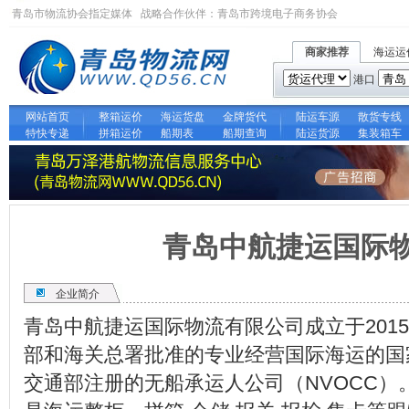
青岛市物流协会指定媒体 战略合作伙伴：
青岛市跨境电子商务协会
商家推荐
海运运
港口
网站首页
整箱运价
海运货盘
金牌货代
陆运车源
散货专线
特快专递
拼箱运价
船期表
船期查询
陆运货源
集装箱车
青岛中航捷运国际
企业简介
青岛中航捷运国际物流有限公司成立于2015
部和海关总署批准的专业经营国际海运的国
交通部注册的无船承运人公司（NVOCC