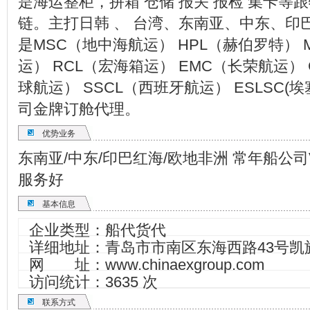
是海运整柜，拼箱 仓储 报关 报检 集卡
链。主打日韩 、 台湾、东南亚、中东、印
是MSC（地中海航运） HPL（赫伯罗特） 
运） RCL（宏海箱运） EMC（长荣航运）
球航运） SSCL（西班牙航运） ESLSC(
司金牌订舱代理。
优势业务
东南亚/中东/印巴红海/欧地非洲 常年船公司
服务好
基本信息
企业类型：船代货代
详细地址：青岛市市南区东海西路43号凯
网 址：
www.chinaexgroup.com
访问统计：3635 次
联系方式