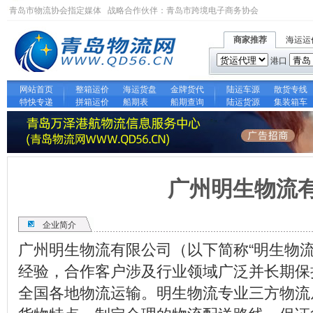
青岛市物流协会指定媒体 战略合作伙伴：
青岛市跨境电子商务协会
商家推荐
海运运
港口
网站首页
整箱运价
海运货盘
金牌货代
陆运车源
散货专线
特快专递
拼箱运价
船期表
船期查询
陆运货源
集装箱车
广州明生物流
企业简介
广州明生物流有限公司（以下简称“明生物
经验，合作客户涉及行业领域广泛并长期保
全国各地物流运输。明生物流专业三方物流