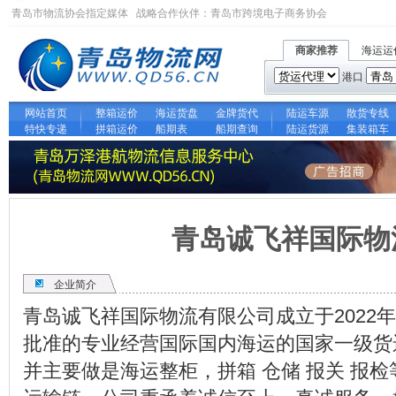
青岛市物流协会指定媒体 战略合作伙伴：
青岛市跨境电子商务协会
商家推荐
海运运
港口
网站首页
整箱运价
海运货盘
金牌货代
陆运车源
散货专线
特快专递
拼箱运价
船期表
船期查询
陆运货源
集装箱车
青岛诚飞祥国际物
企业简介
青岛诚飞祥国际物流有限公司成立于2022年
批准的专业经营国际国内海运的国家一级货
并主要做是海运整柜，拼箱 仓储 报关 报