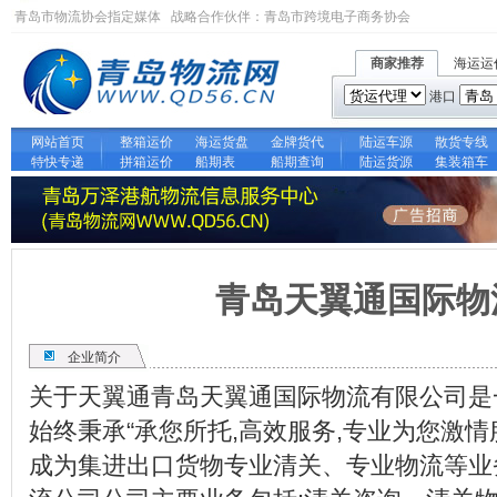
青岛市物流协会指定媒体 战略合作伙伴：
青岛市跨境电子商务协会
商家推荐
海运运
港口
网站首页
整箱运价
海运货盘
金牌货代
陆运车源
散货专线
特快专递
拼箱运价
船期表
船期查询
陆运货源
集装箱车
青岛天翼通国际物
企业简介
关于天翼通青岛天翼通国际物流有限公司是
始终秉承“承您所托,高效服务,专业为您激情
成为集进出口货物专业清关、专业物流等业