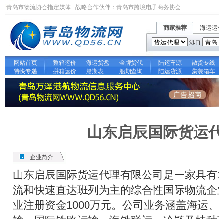
青岛市物流协会指定媒体 战略合作伙伴：
青岛市跨境电子商务协会
商家推荐
海运运
港口
网站首页
整箱运价
海运货盘
金牌货代
陆运车源
散货专线
特快专递
拼箱运价
船期表
船期查询
陆运货源
集装箱车
山东启辰国际货运
企业简介
山东启辰国际货运代理有限公司是一家具有
流和快速直达班列为主的综合性国际物流企
业注册资金1000万元。公司业务涵盖海运