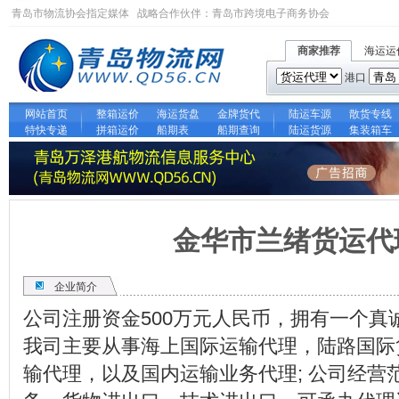
青岛市物流协会指定媒体 战略合作伙伴：
青岛市跨境电子商务协会
商家推荐
海运运
港口
网站首页
整箱运价
海运货盘
金牌货代
陆运车源
散货专线
特快专递
拼箱运价
船期表
船期查询
陆运货源
集装箱车
金华市兰绪货运代
企业简介
公司注册资金500万元人民币，拥有一个
我司主要从事海上国际运输代理，陆路国际
输代理，以及国内运输业务代理; 公司经营