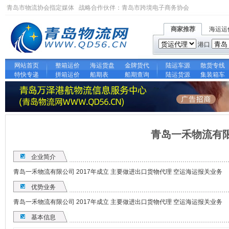
青岛市物流协会指定媒体 战略合作伙伴：
青岛市跨境电子商务协会
商家推荐
海运运
港口
网站首页
整箱运价
海运货盘
金牌货代
陆运车源
散货专线
特快专递
拼箱运价
船期表
船期查询
陆运货源
集装箱车
青岛一禾物流有
企业简介
青岛一禾物流有限公司 2017年成立 主要做进出口货物代理 空运海运报关业务
优势业务
青岛一禾物流有限公司 2017年成立 主要做进出口货物代理 空运海运报关业务
基本信息