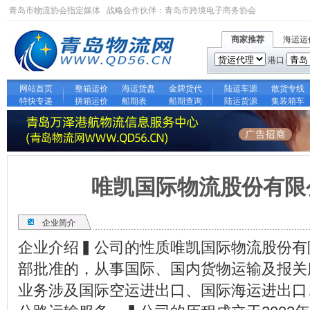
青岛市物流协会指定媒体 战略合作伙伴：
青岛市跨境电子商务协会
商家推荐
海运运
港口
网站首页
整箱运价
海运货盘
金牌货代
陆运车源
散货专线
特快专递
拼箱运价
船期表
船期查询
陆运货源
集装箱车
唯凯国际物流股份有限
企业简介
企业介绍▍公司的性质唯凯国际物流股份有
部批准的，从事国际、国内货物运输及报关
业务涉及国际空运进出口、国际海运进出口