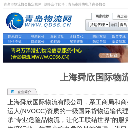
青岛市物流协会指定媒体 战略合作伙伴：
青岛市跨境电子商务协会
商家推荐
海运运
港口
网站首页
整箱运价
海运货盘
金牌货代
陆运车源
散货专线
特快专递
拼箱运价
船期表
船期查询
陆运货源
集装箱车
上海舜欣国际物
企业简介
上海舜欣国际物流有限公司，系工商局和商
运人(NVOCC)资质的一级国际货物运输
承“专业危险品物流，让化工联结世界”的