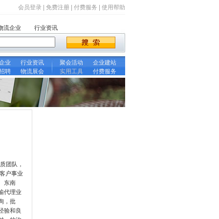
会员登录
|
免费注册
|
付费服务
|
使用帮助
物流企业
行业资讯
企业
行业资讯
聚会活动
企业建站
招聘
物流展会
实用工具
付费服务
素质团队，
客户事业
、东南
输代理业
询，批
经验和良