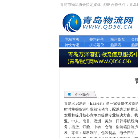
青岛市物流协会指定媒体 战略合作伙伴：
青岛
网站首页
整箱运价
海运货盘
金
特快专递
拼箱运价
船期表
船
企业简介
青岛宏启易达（Easiest）是一家提供优
时时掌握货运行业前沿动向，配以先进的物流
发展和提升核心竞争力提供专业解决方案。我
亚、中东、南非、澳洲、美加、日韩等航线为
务，揽货、订舱、中转、仓储、集装箱拼装拆
发、零售：塑料制品、包装制品、电子产品、