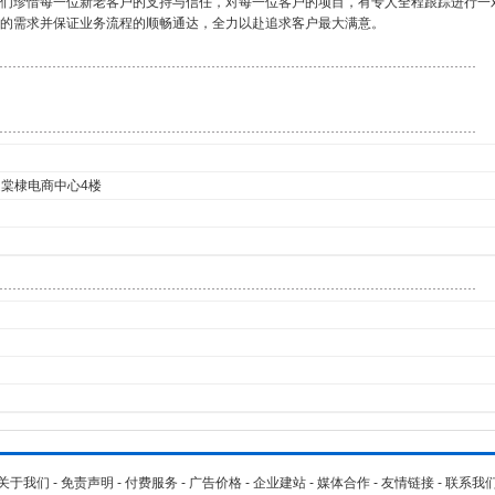
们珍惜每一位新老客户的支持与信任，对每一位客户的项目，有专人全程跟踪进行一
的需求并保证业务流程的顺畅通达，全力以赴追求客户最大满意。
道棠棣电商中心4楼
关于我们
-
免责声明
-
付费服务
-
广告价格
-
企业建站
-
媒体合作
-
友情链接
-
联系我