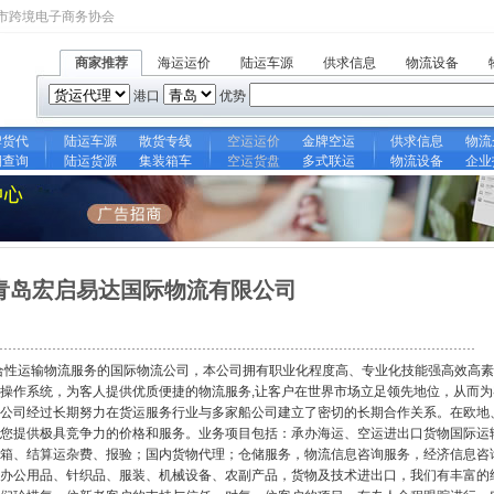
市跨境电子商务协会
商家推荐
海运运价
陆运车源
供求信息
物流设备
港口
优势
牌货代
陆运车源
散货专线
空运运价
金牌空运
供求信息
物流
期查询
陆运货源
集装箱车
空运货盘
多式联运
物流设备
企业
青岛宏启易达国际物流有限公司
质综合性运输物流服务的国际物流公司，本公司拥有职业化程度高、专业化技能强高效高
操作系统，为客人提供优质便捷的物流服务,让客户在世界市场立足领先地位，从而为
公司经过长期努力在货运服务行业与多家船公司建立了密切的长期合作关系。在欧地
您提供极具竞争力的价格和服务。业务项目包括：承办海运、空运进出口货物国际运
箱、结算运杂费、报验；国内货物代理；仓储服务，物流信息咨询服务，经济信息咨
办公用品、针织品、服装、机械设备、农副产品，货物及技术进出口，我们有丰富的