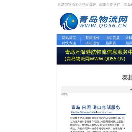
青岛市物流协会指定媒体 战略合作伙伴：
青岛
网站首页
整箱运价
海运货盘
金
特快专递
拼箱运价
船期表
船
泰