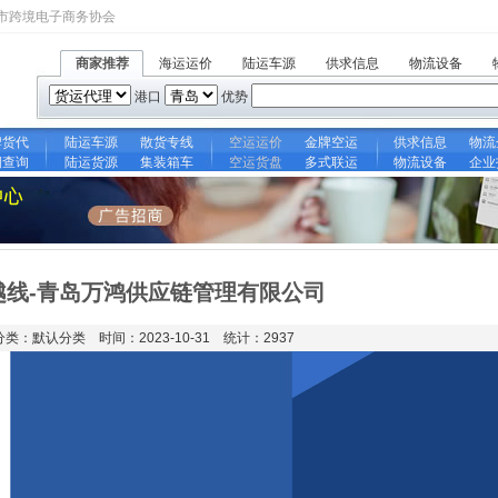
市跨境电子商务协会
商家推荐
海运运价
陆运车源
供求信息
物流设备
港口
优势
牌货代
陆运车源
散货专线
空运运价
金牌空运
供求信息
物流
期查询
陆运货源
集装箱车
空运货盘
多式联运
物流设备
企业
越线-青岛万鸿供应链管理有限公司
分类：默认分类 时间：2023-10-31 统计：2937