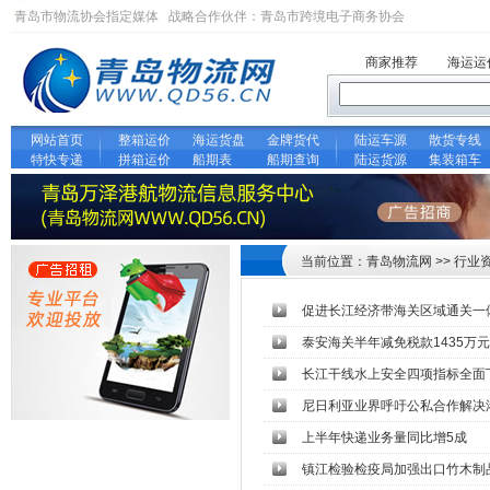
青岛市物流协会指定媒体 战略合作伙伴：
青岛市跨境电子商务协会
商家推荐
海运运
网站首页
整箱运价
海运货盘
金牌货代
陆运车源
散货专线
特快专递
拼箱运价
船期表
船期查询
陆运货源
集装箱车
当前位置：青岛物流网 >> 行业
促进长江经济带海关区域通关一
泰安海关半年减免税款1435万元
长江干线水上安全四项指标全面
尼日利亚业界呼吁公私合作解决
上半年快递业务量同比增5成
镇江检验检疫局加强出口竹木制