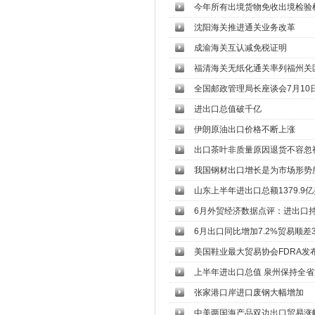
今年所有出境货物免收出境检验
沈阳海关推进通关业务改革
成渝海关互认减免税证明
福清海关无纸化通关率列福州关
全国邮政管理局长座谈会7月10
进出口总值破千亿
伊朗原油出口价格不断上涨
出口茶叶非质量原因退货不容忽
我国钢材出口增长是为市场形势
山东上半年进出口总额1379.9
6月外贸经济数据点评：进出口
6月出口同比增加7.2%贸易顺差
美国鞋业最大贸易协会FDRA发
上半年进出口总值 泉州保持全
张家港口岸进口废钢大幅增加
中美两国海产品双边出口贸易涨