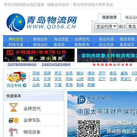
青岛市物流协会指定媒体 战略合作伙伴：
青岛市跨境电子商务协会
商家推荐
海运运
港口
网站首页
整箱运价
海运货盘
金牌货代
陆运车源
散货专线
特快专递
拼箱运价
船期表
船期查询
陆运货源
集装箱车
济南
淄博
枣庄
东营
烟台
潍坊
济宁
泰安
威海
日
北京
天津
河北
河南
山西
陕西
辽宁
吉林
黑龙江
云南
甘肃
宁夏
青海
新疆
西藏
快捷菜单
金牌货代
金牌车队
物流设备