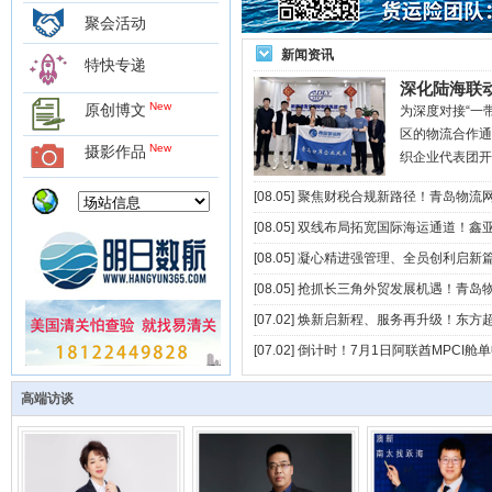
聚会活动
新闻资讯
特快专递
深化陆海联动
New
原创博文
为深度对接“一
区的物流合作通
New
摄影作品
织企业代表团开
[08.05]
聚焦财税合规新路径！青岛物流
[08.05]
双线布局拓宽国际海运通道！鑫亚
[08.05]
凝心精进强管理、全员创利启新篇！
[08.05]
抢抓长三角外贸发展机遇！青岛物流
[07.02]
焕新启新程、服务再升级！东方超
[07.02]
倒计时！7月1日阿联酋MPCI
中外运集装箱运输有限公司山..
高端访谈
上海新海丰集装箱运输有限公..
青岛德济国际货运代理有限公..
达通国际航运有限公司