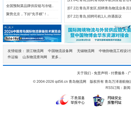
[11.04]
青岛,招聘青岛联丰航供应链管理有
郑州泰亚陆通 (中亚&独联体专业运
全国预制菜品牌供应链与冷链..
[07.22]
青岛开发区,招聘青岛物流业务员1
输)--全国起步至阿塞拜疆/亚美尼亚/
聚势北京，下好“先手棋”！..
[07.22]
青岛,招聘司机1人,待遇面议
土库曼斯坦（中亚五国）/摩尔多瓦/
白俄罗斯/阿富汗/伊拉克/尼泊尔等
25/07/2024
泰亚陆通货运诚挚提供非洲内陆国
友情链接：
浙江物流网
中国物流设备网
无锡物流网
中物协物流工程设计
家（津巴布韦、赞比亚、马拉维、
件运输
山东物流查询网
更多...
乌干达、卢旺达、布隆迪、南苏
丹、刚果金等等…）航线优
关于我们
-
免责声明
-
付费服务
-
势！！！
© 2004-2026 qd56.cn 青岛物流网 版权所有 青岛万泽港
25/07/2024
RSS订阅：
新闻
泰亚陆通物流金牌专线：阿富汗★
阿塞拜疆★亚美尼亚★土库曼斯坦
（中亚五国）等中亚独联体国家
DAP/DDU/DDP到门优势服务；
25/07/2024