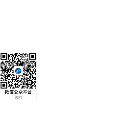
阿塞拜疆，亚美尼亚，格鲁吉亚，
土库曼斯坦（中亚五国），摩尔多
瓦，白俄罗斯，阿富汗，伊拉克，
尼泊尔，不丹等中亚独联体运输就
找郑州泰亚陆通货运
25/07/2024
郑州泰亚陆通国际货运代理有限公
司 -- 专业且专注中亚独联体&非洲
内陆点多式联运，海卡，海铁，全
铁，国际汽运均可操作
05/01/2024
承接青岛、淄博、济南、临沂等地
关闭
始发全国各地的大宗散货、大小零
担、搬家配送、仓储包装、上门搬
家、工厂大件设备搬家等运输业
务。我司自备大小车辆百
10/06/2023