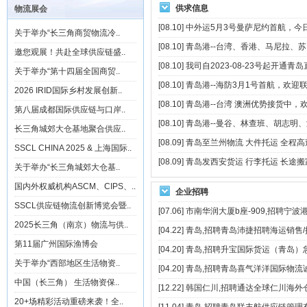
供求信息
物流展会
美国清关就找易清关！我们拥有经
[08.10]
中外运5月3号曼萨尼约首航，今日
关于举办“长三角商贸物流冷..
验丰富的专业清关团队，精准把握
[08.10]
青岛港--台湾、香港、马尼拉、苏
邀您观展！共赴全球供应链盛..
最新政策动态，熟悉各类清关流
[08.10]
我司自2023-08-23号起开通青
关于举办“第十四届全国商贸..
程，能快速响应并高效处理清关难
[08.10]
青岛港--海防3月1号首航，欢迎联系：1
2026 IRID国际乡村发展创新..
题。
[08.10]
青岛港--台湾 澳洲优势接货中，
第八届成都国际供应链与口岸..
05/11/2024
[08.10]
青岛港--曼谷、林查班、胡志明、
长三角城郊大仓基地聚合供应..
青岛到苏州货运特快专线
[08.09]
青岛至兰州物流 大件托运 全程高
SSCL CHINA 2025 & 上海国际..
05/11/2024
[08.09]
青岛发西安货运 行李托运 长途搬
青岛到苏州快运专线直达
关于举办“长三角城郊大仓基..
25/07/2024
国内外权威机构ASCM、CIPS、..
企业招聘
郑州泰亚陆通专业全国各地起运至
SSCL供应链物流创新博览会暨..
[07.06]
市南华润大厦b座-909,招聘宁波港
中亚&独联体物流（阿塞拜疆/亚美
2025长三角（南京）物流与供..
[04.22]
青岛,招聘青岛沛捷招聘海运销售/
尼亚/土库曼斯坦（中亚五国）/摩尔
第11届广州国际渔博会
[04.20]
青岛,招聘升宝国际货运（青岛）
多瓦/白俄罗斯/阿富汗/伊拉克/尼泊
关于举办“西部地区生活物资..
[04.20]
青岛,招聘青岛喜气洋洋国际物流
尔/不丹
中国（长三角） 生活物资保..
[12.22]
韩国仁川,招聘通达全球仁川海外
25/07/2024
20+场精彩活动重磅来袭！全..