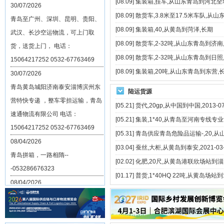
[08.09]
集装箱,挂车,从山东青岛到河北全
30/07/2026
[08.09]
散货车,3.8米至17.5米车队,从
青岛至广州、深圳、昆明、贵阳、
[08.09]
集装箱,40,从黄岛到菏泽,长期
武汉、长沙空运物流，可上门取
[08.09]
散货车,2-32吨,从山东青岛到济南
货，送货上门， 电话：
[08.09]
散货车,2-32吨,从山东青岛到日照
15064217252 0532-67763469
[08.09]
集装箱,20吨,从山东青岛到东营,
30/07/2026
青岛黄岛城阳济南泰安淄博滨州东
陆运货源
营特快专递 ，整车零担运输，青岛
[05.21]
货代,20gp,从中国到中国,2013-07
速通物流有限公司 电话：
[05.21]
集装,1*40,从青岛至河南专线专
15064217252 0532-67763469
[05.31]
青岛供应青岛危险品运输-,20,从山东
08/04/2026
[03.04]
蚕丝,大柜,从黄岛到泰安,2021-03-
青岛拼箱，一路相隋--
[02.02]
化肥,20尺,从黄岛港联欣场站到淄川,2
-053286676323
[01.17]
普货,1*40HQ 22吨,从黄岛场站到
08/04/2026
美国全境海运拼箱EXW FCA FOB
进口-->青岛 ----0532-86676323
13/05/2025