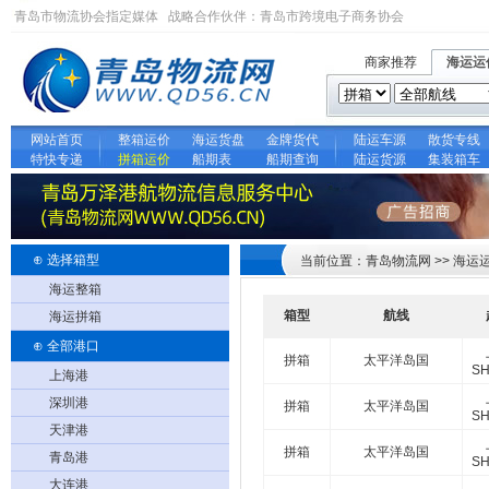
青岛市物流协会指定媒体 战略合作伙伴：
青岛市跨境电子商务协会
商家推荐
海运运
网站首页
整箱运价
海运货盘
金牌货代
陆运车源
散货专线
特快专递
拼箱运价
船期表
船期查询
陆运货源
集装箱车
⊕ 选择箱型
当前位置：青岛物流网 >> 海运
海运整箱
箱型
航线
海运拼箱
⊕ 全部港口
拼箱
太平洋岛国
SH
上海港
深圳港
拼箱
太平洋岛国
SH
天津港
拼箱
太平洋岛国
青岛港
SH
大连港