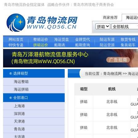
青岛市物流协会指定媒体 战略合作伙伴：
青岛市跨境电子商务协会
商家推荐
海运运
网站首页
整箱运价
海运货盘
金牌货代
陆运车源
散货专线
特快专递
拼箱运价
船期表
船期查询
陆运货源
集装箱车
⊕ 选择箱型
当前位置：青岛物流网 >> 海运
海运整箱
箱型
航线
海运拼箱
⊕ 全部港口
拼箱
北非线
GU
上海港
深圳港
拼箱
北非线
GU
天津港
拼箱
北非线
青岛港
GU
大连港