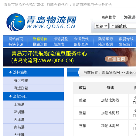
青岛市物流协会指定媒体 战略合作伙伴：
青岛市跨境电子商务协会
商家推荐
海运运
网站首页
整箱运价
海运货盘
金牌货代
陆运车源
散货专线
特快专递
拼箱运价
船期表
船期查询
陆运货源
集装箱车
⊕ 选择箱型
当前位置：青岛物流网 >> 海运
海运整箱
箱型
航线
海运拼箱
⊕ 全部港口
整箱
加勒比海线
T
上海港
深圳港
整箱
加勒比海线
T
天津港
整箱
加勒比海线
青岛港
T
大连港