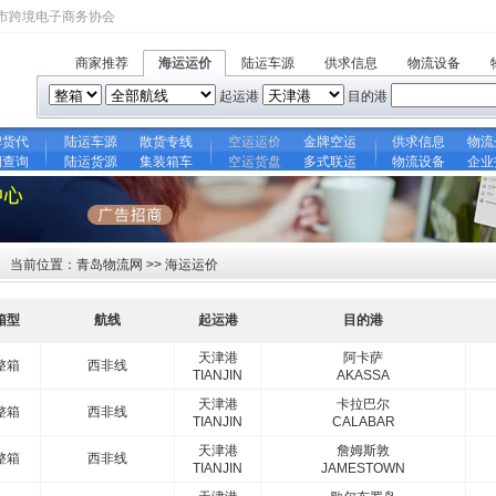
市跨境电子商务协会
商家推荐
海运运价
陆运车源
供求信息
物流设备
起运港
目的港
牌货代
陆运车源
散货专线
空运运价
金牌空运
供求信息
物流
期查询
陆运货源
集装箱车
空运货盘
多式联运
物流设备
企业
当前位置：青岛物流网 >> 海运运价
箱型
航线
起运港
目的港
天津港
阿卡萨
整箱
西非线
TIANJIN
AKASSA
天津港
卡拉巴尔
整箱
西非线
TIANJIN
CALABAR
天津港
詹姆斯敦
整箱
西非线
TIANJIN
JAMESTOWN