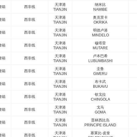
天津港
纳米比
整箱
西非线
TIANJIN
NAMIBE
天津港
奥克里卡
整箱
西非线
TIANJIN
OKRIKA
天津港
明德卢港
整箱
西非线
TIANJIN
MINDELO
天津港
穆塔雷
整箱
西非线
TIANJIN
MUTARE
天津港
卢本巴希
整箱
西非线
TIANJIN
LUBUMBASHI
天津港
圭鲁
整箱
西非线
TIANJIN
GWERU
天津港
布卡武
整箱
西非线
TIANJIN
BUKAVU
天津港
钦戈拉
整箱
西非线
TIANJIN
CHINGOLA
天津港
戈马
整箱
西非线
TIANJIN
GOMA
天津港
普林西比岛
整箱
西非线
TIANJIN
PRINCIPE ISLAND
天津港
塞莱比-皮奎
整箱
西非线