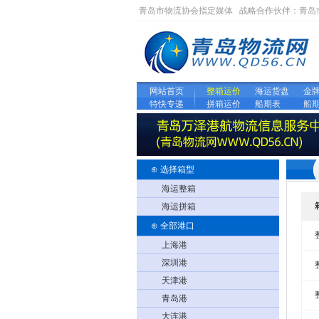
青岛市物流协会指定媒体 战略合作伙伴：
青岛
网站首页
整箱运价
海运货盘
金
特快专递
拼箱运价
船期表
船
⊕ 选择箱型
海运整箱
海运拼箱
⊕ 全部港口
上海港
深圳港
天津港
青岛港
大连港