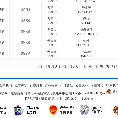
TIANJIN
SELEBI PIKWE
天津港
圣多美
整箱
西非线
TIANJIN
SAO TOME
天津港
佩梅
整箱
西非线
TIANJIN
KPEME
天津港
圣佩德罗
整箱
西非线
TIANJIN
SAN PEDRO,CI
天津港
铜带
整箱
西非线
TIANJIN
COPPERBELT
天津港
巴马科
整箱
西非线
TIANJIN
BAMAKO
[1]
-
[<<]
[<]
[11]
[12]
[13]
[14]
[15]
[16]
[17]
[18]
[19]
[20]
[
关于我们
-
免责声明
-
付费服务
-
广告价格
-
企业建站
-
媒体合作
-
友情链接
-
联系我
鲁公
.cn 青岛物流网 版权所有 青岛万泽港航物流信息服务中心
鲁ICP备2023007210号-2
RSS订阅：
新闻
船期
企业
网站地图
技术支持