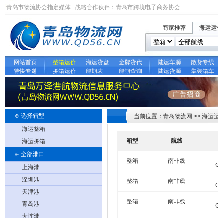
青岛市物流协会指定媒体 战略合作伙伴：
青岛市跨境电子商务协会
商家推荐
海运运
网站首页
整箱运价
海运货盘
金牌货代
陆运车源
散货专线
特快专递
拼箱运价
船期表
船期查询
陆运货源
集装箱车
⊕ 选择箱型
当前位置：青岛物流网 >> 海运
海运整箱
箱型
航线
海运拼箱
⊕ 全部港口
整箱
南非线
上海港
深圳港
整箱
南非线
天津港
整箱
南非线
青岛港
大连港